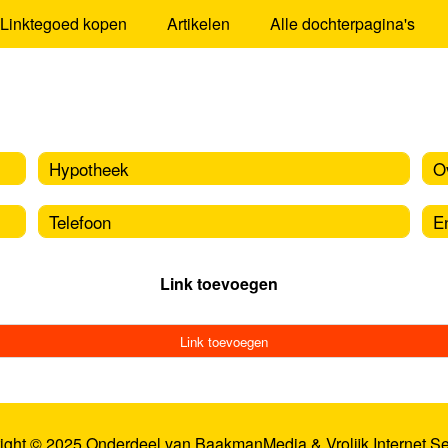
Linktegoed kopen
Artikelen
Alle dochterpagina's
Hypotheek
O
Telefoon
E
Link toevoegen
Link toevoegen
ight © 2025 Onderdeel van
BaakmanMedia
&
Vrolijk Internet S